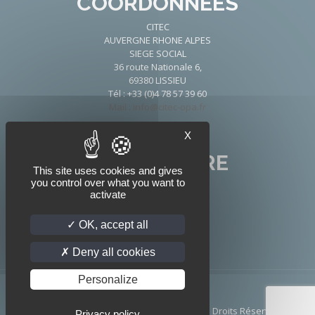
COORDONNÉES
CITEC
AUVERGNE RHONE ALPES
SIEGE SOCIAL
36 route Nationale 6,
69380 LISSIEU
Tél : +33 (0)4 78 57 39 60
Mail : info@citec-opa.fr
X
NOUS SUIVRE
This site uses cookies and gives
you control over what you want to
activate
OK, accept all
Deny all cookies
Personalize
© 2026 Citec Portes Automatiques | Tous Droits Réservés
Privacy policy