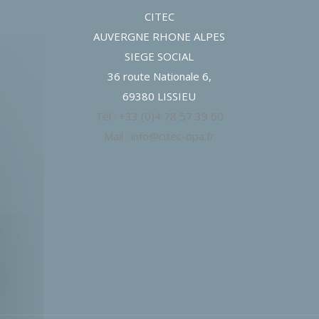
CITEC
AUVERGNE RHONE ALPES
SIEGE SOCIAL
36 route Nationale 6,
69380 LISSIEU
Tél : +33 (0)4 78 57 39 60
Mail : info@citec-opa.fr