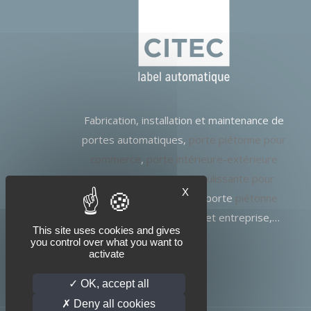
Fabrication, installation et maintenance de
portes automatiques,
porte piétonne pour
commerce
,
porte intérieure-extérieure
pour hôpitaux
,
porte coulissante pour
X
bâtiment public et ERP
, porte
piétonne
pour bâtiment industriel
et entreprise,…
This site uses cookies and gives
you control over what you want to
activate
OK, accept all
Deny all cookies