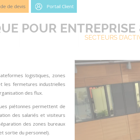
de de devis
Portail Client
UE POUR ENTREPRISE 
UITS
MAINTENANCE
SECTEURS D’ACTI
lateformes logistiques, zones
t les fermetures industrielles
organisation des flux.
ues piétonnes
permettent de
lation des salariés et visiteurs
séparation des zones bureaux
 et sortie du personnel).