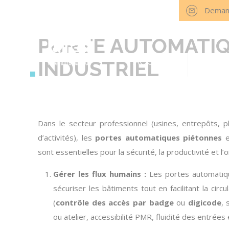
TÉL : +33 (0)4 78 57 39 60
Deman
Nous rejoindre
Actualités
Nos agences
PORTE AUTOMATIQ
ACCUEIL
PROD
INDUSTRIEL
Dans le secteur professionnel (usines, entrepôts, p
d’activités), les
portes automatiques piétonnes
e
sont essentielles pour la sécurité, la productivité et l’
Gérer les flux humains :
Les
portes automatiq
sécuriser les bâtiments tout en facilitant la circu
(
contrôle des accès par badge
ou
digicode
, 
ou atelier, accessibilité PMR, fluidité des entrées