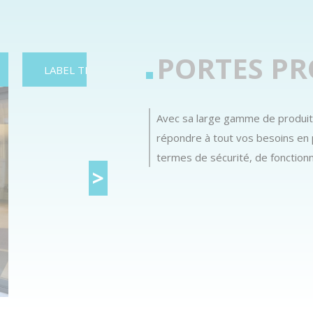
PORTES PR
LABEL THERMIQUE
LABEL CINTRÉE
Avec sa large gamme de produi
répondre à tout vos besoins en
termes de sécurité, de fonctionn
>