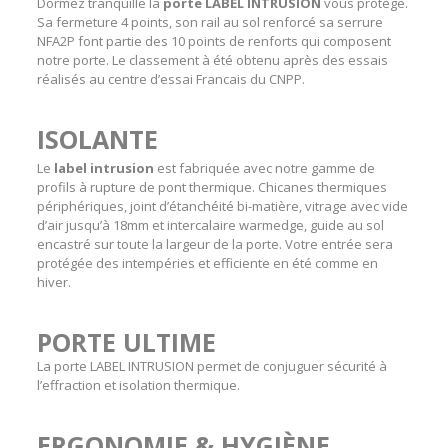
Dormez tranquille la
porte LABEL INTRUSION
vous protège.
Sa fermeture 4 points, son rail au sol renforcé sa serrure
NFA2P font partie des 10 points de renforts qui composent
notre porte. Le classement à été obtenu après des essais
réalisés au centre d’essai Francais du CNPP.
ISOLANTE
Le
label intrusion
est fabriquée avec notre gamme de
profils à rupture de pont thermique. Chicanes thermiques
périphériques, joint d’étanchéité bi-matière, vitrage avec vide
d’air jusqu’à 18mm et intercalaire warmedge, guide au sol
encastré sur toute la largeur de la porte. Votre entrée sera
protégée des intempéries et efficiente en été comme en
hiver.
PORTE ULTIME
La porte LABEL INTRUSION permet de conjuguer sécurité à
l’effraction et isolation thermique.
ERGONOMIE & HYGIÈNE