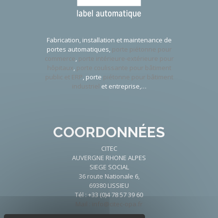
Fabrication, installation et maintenance de
portes automatiques,
porte piétonne pour
commerce
,
porte intérieure-extérieure pour
hôpitaux
,
porte coulissante pour bâtiment
public et ERP
, porte
piétonne pour bâtiment
industriel
et entreprise,…
COORDONNÉES
CITEC
AUVERGNE RHONE ALPES
SIEGE SOCIAL
36 route Nationale 6,
69380 LISSIEU
Tél : +33 (0)4 78 57 39 60
Mail : info@citec-opa.fr