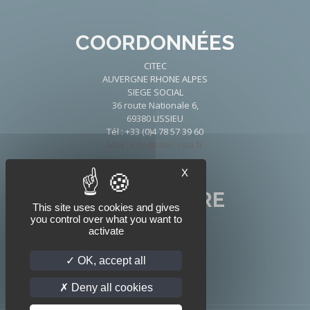
COORDONNÉES
CITEC
AUVERGNE RHONE ALPES
SIEGE SOCIAL
36 route Nationale 6,
69380 LISSIEU
Tél : +33 (0)4 78 57 39 60
Mail : info@citec-opa.fr
X
NOUS SUIVRE
This site uses cookies and gives
you control over what you want to
activate
OK, accept all
Deny all cookies