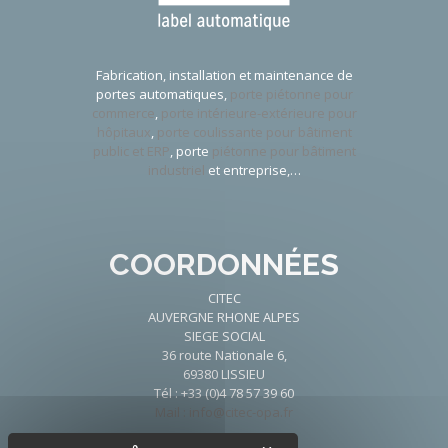
Fabrication, installation et maintenance de
portes automatiques,
porte piétonne pour
commerce
,
porte intérieure-extérieure pour
hôpitaux
,
porte coulissante pour bâtiment
public et ERP
, porte
piétonne pour bâtiment
industriel
et entreprise,…
COORDONNÉES
CITEC
AUVERGNE RHONE ALPES
SIEGE SOCIAL
36 route Nationale 6,
69380 LISSIEU
Tél : +33 (0)4 78 57 39 60
Mail : info@citec-opa.fr