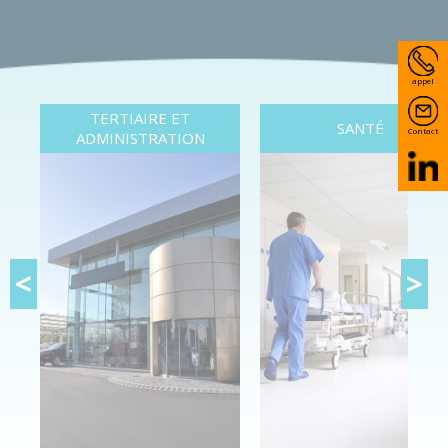
appel
TERTIAIRE ET
SANTÉ
Contact
ADMINISTRATION
<
>