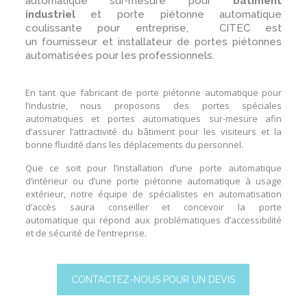
automatique sur-mesure
pour
bâtiment
industriel
et
porte piétonne automatique
coulissante pour entreprise
, CITEC est
un
fournisseur et installateur
de
portes piétonnes
automatisées
pour les professionnels.
En tant que
fabricant de porte piétonne automatique
pour
l’
industrie
, nous proposons des
portes spéciales
automatiques
et
portes automatiques sur-mesure
afin
d’assurer l’attractivité du bâtiment pour les visiteurs et la
bonne fluidité dans les déplacements du personnel.
Que ce soit pour l’
installation
d’une
porte automatique
d’intérieur
ou d’une
porte piétonne automatique à usage
extérieur
, notre équipe de spécialistes en
automatisation
d’accès
saura conseiller et concevoir la
porte
automatique
qui répond aux problématiques d’accessibilité
et de sécurité de l’
entreprise
.
CONTACTEZ-NOUS POUR UN DEVIS