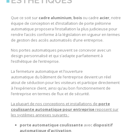
ESTHÉTIQUES
Que ce soit sur
cadre aluminium
,
bois
ou cadre
acier
, notre
équipe de conception et d’
installation de porte piétonne
automatique
proposera l’installation la plus judicieuse pour
rendre l’accès conforme à la législation en vigueur en termes
de
gestion des accès automatisés d’une entreprise
.
Nos
portes automatiques
peuvent se concevoir avec un
design personnalisé et qui s’adapte parfaitement à
l’esthétique de l’entreprise.
La
fermeture automatique
et l’
ouverture
automatique
du
bâtiment
de l’
entreprise
devient un réel
atout de séduction pour les visiteurs et participe directement
à l’expérience client, ainsi qu’au bon fonctionnement de
l’
entreprise
en termes de flux et de sécurité.
La plupart de nos conceptions et installations de
porte
coulissante automatique
pour entreprise
reposent sur
les systèmes annexes suivants :
porte automatique coulissante
avec
dispositif
automatique d’activation
,