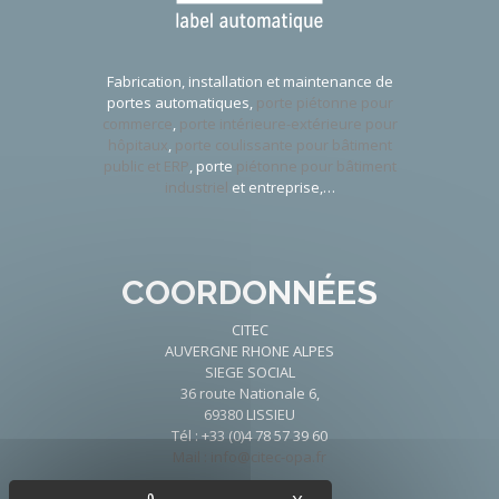
Fabrication, installation et maintenance de
portes automatiques,
porte piétonne pour
commerce
,
porte intérieure-extérieure pour
hôpitaux
,
porte coulissante pour bâtiment
public et ERP
, porte
piétonne pour bâtiment
industriel
et entreprise,…
COORDONNÉES
CITEC
AUVERGNE RHONE ALPES
SIEGE SOCIAL
36 route Nationale 6,
69380 LISSIEU
Tél : +33 (0)4 78 57 39 60
Mail : info@citec-opa.fr