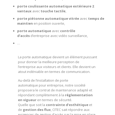
porte coulissante automatique extérieure 2
vantaux
avec
touche tactile
,
porte piétonne automatique vitrée
avec
temps de
maintien
en position ouverte,
porte automatique
avec
contrôle
d’accès
d’entreprise avec vidéo surveillance,
…
La
porte automatique
devient un élément puissant
pour donner la meilleure perception de
l’
entreprise
aux visiteurs et clients. Elle devient un
atout indéniable en termes de communication.
Au-delà de l’
installation de porte
automatique
pour
entreprise
, notre société
proposera le
contrat de maintenance
adapté et
répondant complètement à la
réglementation
en vigueur
en termes de
sécurité
.
Quelle que soit la
contrainte d’esthétique
et
de
gestion des flux
, CITEC sait répondre aux
exigences de gestion d’accès par la mise en place