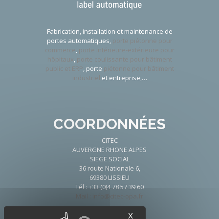
Fabrication, installation et maintenance de
portes automatiques,
porte piétonne pour
commerce
,
porte intérieure-extérieure pour
hôpitaux
,
porte coulissante pour bâtiment
public et ERP
, porte
piétonne pour bâtiment
industriel
et entreprise,…
COORDONNÉES
CITEC
AUVERGNE RHONE ALPES
SIEGE SOCIAL
36 route Nationale 6,
69380 LISSIEU
Tél : +33 (0)4 78 57 39 60
Mail : info@citec-opa.fr
X