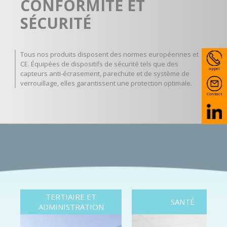
CONFORMITÉ ET
SÉCURITÉ
Tous nos produits disposent des normes européennes et
CE. Équipées de dispositifs de sécurité tels que des
appel
capteurs anti-écrasement, parechute et de système de
verrouillage, elles garantissent une protection optimale.
Contact
TERTIAIRE ET
SANTÉ
ADMINISTRATION