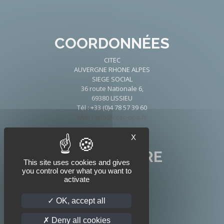
COORDONNÉES
CITEC
AUVERGNE RHONE ALPES
SIEGE SOCIAL
36 route Nationale 6,
69380 LISSIEU
Tél : +33 (0)4 78 57 39 60
Mail : info@citec-opa.fr
X
NOUS SUIVRE
This site uses cookies and gives
you control over what you want to
activate
OK, accept all
Deny all cookies