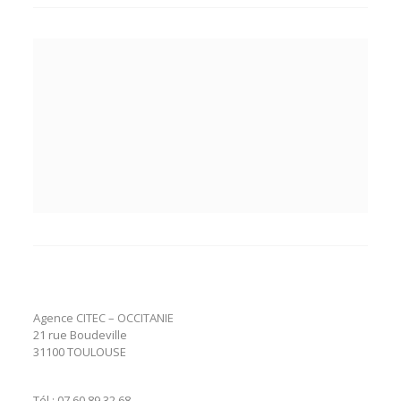
Agence CITEC – OCCITANIE
21 rue Boudeville
31100 TOULOUSE
Tél :
07 60 89 32 68