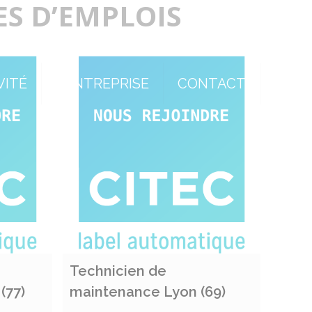
ES D’EMPLOIS
VITÉ
L’ENTREPRISE
CONTACT
Technicien de
Techn
(77)
maintenance Lyon (69)
main