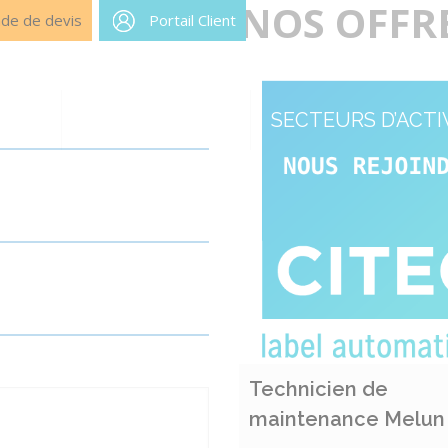
NOS OFFR
de de devis
Portail Client
UITS
MAINTENANCE
SECTEURS D’ACTI
Technicien de
maintenance Melun 