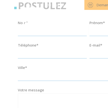
POSTULEZ
TÉL : +33 (0)4 78 57 39 60
Deman
Nous rejoindre
Actualités
Nos agences
Nom*
Prénom*
ACCUEIL
PROD
Téléphone*
E-mail*
Ville*
Votre message