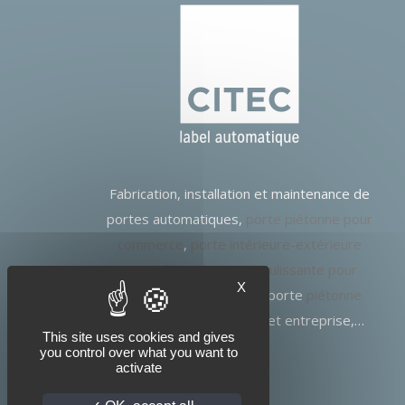
Fabrication, installation et maintenance de
portes automatiques,
porte piétonne pour
commerce
,
porte intérieure-extérieure
pour hôpitaux
,
porte coulissante pour
X
bâtiment public et ERP
, porte
piétonne
pour bâtiment industriel
et entreprise,…
This site uses cookies and gives
you control over what you want to
activate