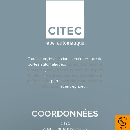
Fabrication, installation et maintenance de
portes automatiques,
porte piétonne pour
commerce
,
porte intérieure-extérieure pour
hôpitaux
,
porte coulissante pour bâtiment
public et ERP
, porte
piétonne pour bâtiment
industriel
et entreprise,…
COORDONNÉES
CITEC
appel
AUVERGNE RHONE ALPES