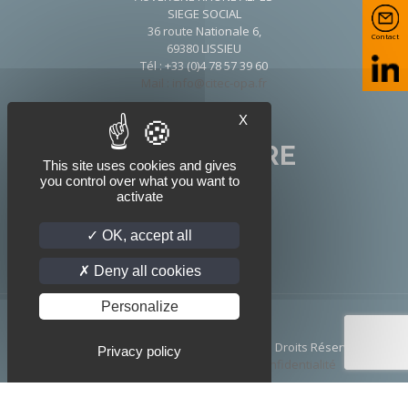
SIEGE SOCIAL
36 route Nationale 6,
Contact
69380 LISSIEU
Tél : +33 (0)4 78 57 39 60
Mail : info@citec-opa.fr
X
NOUS SUIVRE
This site uses cookies and gives
you control over what you want to
activate
OK, accept all
Deny all cookies
Personalize
© 2026 Citec Portes Automatiques | Tous Droits Réservés
Privacy policy
|
Mentions légales
|
Politique de confidentialité